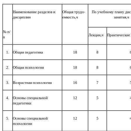
Наименование разделов и
Общая трудо-
По учебному плану ди
дисциплин
емкость,ч
занятия,ч
№ п/
Лекции,ч
Практические 
п
1.
Общая педагогика
18
8
2.
Общая психология
18
8
3.
Возрастная психология
16
7
4.
Основы специальной
12
5
педагогики
5.
Основы специальной
12
5
психологии