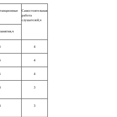
станционные
Самостоятельная
работа
слушателей,ч
занятия,ч
6
4
6
4
5
4
4
3
4
3