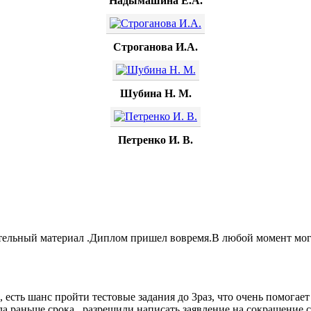
Надымашина Е.А.
Строганова И.А.
Шубина Н. М.
Петренко И. В.
тельный материал .Диплом пришел вовремя.В любой момент могл
 есть шанс пройти тестовые задания до 3раз, что очень помогает
а раньше срока , разрешили написать заявление на сокращение 