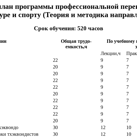
лан программы профессиональной пере
уре и спорту (Теория и методика направл
Срок обучения: 520 часов
лин
Общая трудо-
По учебному
емкость,ч
Лекции,ч
Прак
22
9
7
20
9
7
20
9
7
22
9
7
22
9
7
20
9
7
22
9
7
22
9
7
22
9
7
20
9
7
хэквондо
30
12
10
вки тхэквондистов
30
12
10