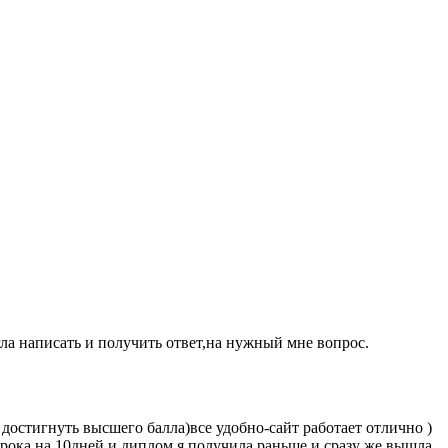
а написать и получить ответ,на нужный мне вопрос.
 достигнуть высшего балла)все удобно-сайт работает отлично )
срока на 10дней и диплом я получила раньше и сразу же вышла