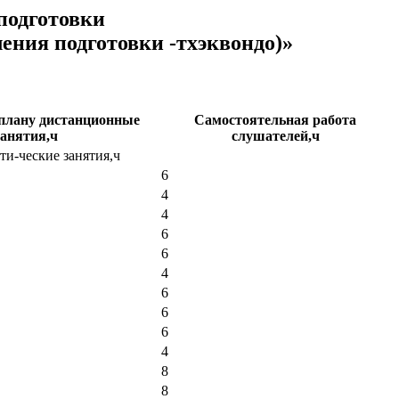
подготовки
ения подготовки -тхэквондо)»
 плану дистанционные
Самостоятельная работа
занятия,ч
слушателей,ч
ти-ческие занятия,ч
6
4
4
6
6
4
6
6
6
4
8
8