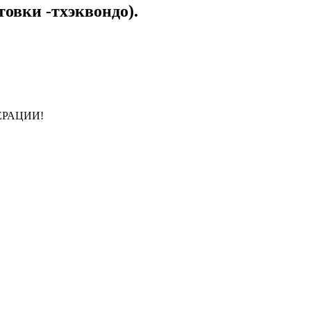
товки -тхэквондо).
ЕРАЦИИ!