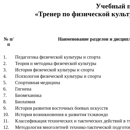
Учебный п
«Тренер по физической культ
№ п/
Наименование разделов и дисцип
п
1.
Педагогика физической культуры и спорта
2.
Теория и методика физической культуры
3.
История физической культуры и спорта
4.
Психология физической культуры и спорта
5.
Спортивная медицина
6.
Гигиена
7.
Биомеханика
8.
Биохимия
9.
История развития восточных боевых искусств
10.
История возникновения и развития тхэквондо
11.
Классификация технических и тактических действий в т
12.
Методология многолетней технико-тактической подгото