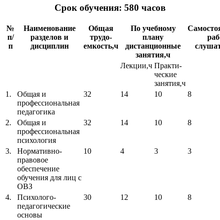
Срок обучения: 580 часов
№
Наименование
Общая
По учебному
Самосто
п/
разделов и
трудо-
плану
раб
п
дисциплин
емкость,ч
дистанционные
слушат
занятия,ч
Лекции,ч
Практи-
ческие
занятия,ч
1.
Общая и
32
14
10
8
профессиональная
педагогика
2.
Общая и
32
14
10
8
профессиональная
психология
3.
Нормативно-
10
4
3
3
правовое
обеспечение
обучения для лиц с
ОВЗ
4.
Психолого-
30
12
10
8
педагогические
основы