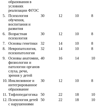
образования в
условиях
реализации ФГОС
5.
Психология
30
12
10
8
обучения,
воспитания и
развития
6.
Возрастная
30
12
10
8
психология
7.
Основы генетики
32
14
10
8
8.
Невропатология,
32
14
10
8
психопатология
9.
Основы анатомии,
40
16
14
10
физиологии и
патологии органов
слуха, речи,
зрения у детей
10.
Инклюзивное и
30
12
10
8
интегрированное
образование
11.
Тифлопедагогика
50
22
18
10
12.
Психология детей
50
22
18
10
с нарушениями