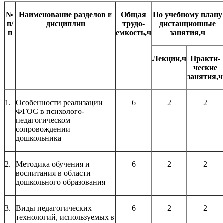
№
Наименование разделов и
Общая
По учебному плану
п/
дисциплин
трудо-
дистанционные
п
емкость,ч
занятия,ч
Лекции,ч
Практи-
ческие
занятия,ч
1.
Особенности реализации
6
2
2
ФГОС в психолого-
педагогическом
сопровождении
дошкольника
2.
Методика обучения и
6
2
2
воспитания в области
дошкольного образования
3.
Виды педагогических
6
2
2
технологий, используемых в