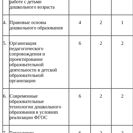
работе с детьми
дошкольного возраста
4.
Правовые основы
4
2
1
дошкольного образования
5.
Организация
6
2
2
педагогического
сопровождения и
проектирование
образовательной
деятельности в детской
образовательной
организации
6.
Современные
6
2
2
образовательные
технологии дошкольного
образования в условиях
реализации ФГОС
7.
Технологии
6
2
2