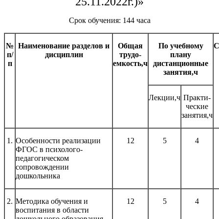
25.11.2022г.)»
Срок обучения: 144 часа
№
Наименование разделов и
Общая
По учебному
С
п/
дисциплин
трудо-
плану
п
емкость,ч
дистанционные
занятия,ч
Лекции,ч
Практи-
ческие
занятия,ч
1.
Особенности реализации
12
5
4
ФГОС в психолого-
педагогическом
сопровождении
дошкольника
2.
Методика обучения и
12
5
4
воспитания в области
дошкольного образования