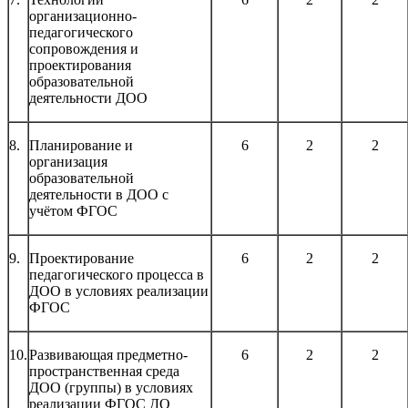
организационно-
педагогического
сопровождения и
проектирования
образовательной
деятельности ДОО
8.
Планирование и
6
2
2
организация
образовательной
деятельности в ДОО с
учётом ФГОС
9.
Проектирование
6
2
2
педагогического процесса в
ДОО в условиях реализации
ФГОС
10.
Развивающая предметно-
6
2
2
пространственная среда
ДОО (группы) в условиях
реализации ФГОС ДО