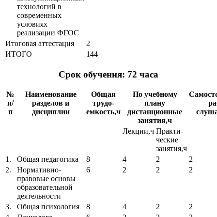
технологий в
современных
условиях
реализации ФГОС
Итоговая аттестация
2
ИТОГО
144
Срок обучения: 72 часа
№
Наименование
Общая
По учебному
Самост
п/
разделов и
трудо-
плану
ра
п
дисциплин
емкость,ч
дистанционные
слуша
занятия,ч
Лекции,ч
Практи-
ческие
занятия,ч
1.
Общая педагогика
8
4
2
2
2.
Нормативно-
6
2
2
2
правовые основы
образовательной
деятельности
3.
Общая психология
8
4
2
2