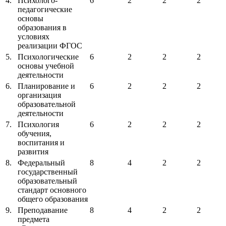
4.
Психолого-
6
2
2
2
педагогические
основы
образования в
условиях
реализации ФГОС
5.
Психологические
6
2
2
2
основы учебной
деятельности
6.
Планирование и
6
2
2
2
организация
образовательной
деятельности
7.
Психология
6
2
2
2
обучения,
воспитания и
развития
8.
Федеральный
8
4
2
2
государственный
образовательный
стандарт основного
общего образования
9.
Преподавание
8
4
2
2
предмета