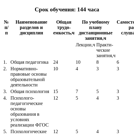
Срок обучения: 144 часа
№
Наименование
Общая
По учебному
Самост
п/
разделов и
трудо-
плану
ра
п
дисциплин
емкость,ч
дистанционные
слуша
занятия,ч
Лекции,ч
Практи-
ческие
занятия,ч
1.
Общая педагогика
24
10
8
6
2.
Нормативно-
10
4
3
3
правовые основы
образовательной
деятельности
3.
Общая психология
15
7
5
3
4.
Психолого-
12
5
4
3
педагогические
основы
образования в
условиях
реализации ФГОС
5.
Психологические
12
5
4
3