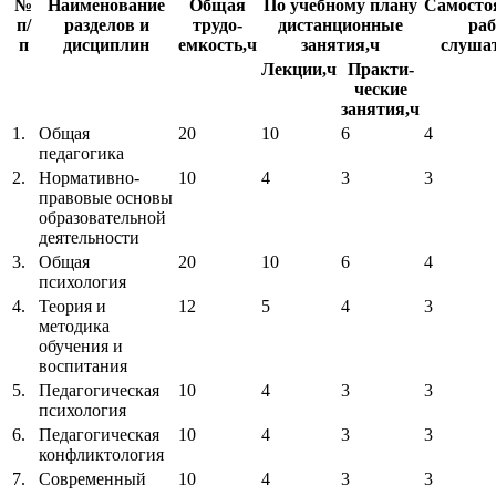
№
Наименование
Общая
По учебному плану
Самосто
п/
разделов и
трудо-
дистанционные
раб
п
дисциплин
емкость,ч
занятия,ч
слушат
Лекции,ч
Практи-
ческие
занятия,ч
1.
Общая
20
10
6
4
педагогика
2.
Нормативно-
10
4
3
3
правовые основы
образовательной
деятельности
3.
Общая
20
10
6
4
психология
4.
Теория и
12
5
4
3
методика
обучения и
воспитания
5.
Педагогическая
10
4
3
3
психология
6.
Педагогическая
10
4
3
3
конфликтология
7.
Современный
10
4
3
3