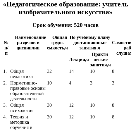
«Педагогическое образование: учитель
изобразительного искусства»
Срок обучения: 520 часов
Наименование
Общая
По учебному плану
№
разделов и
трудо-
дистанционные
Самосто
п/
дисциплин
емкость,ч
занятия,ч
раб
п
слушат
Практи-
Лекции,ч
ческие
занятия,ч
1.
Общая
32
14
10
8
педагогика
2.
Нормативно-
10
4
3
3
правовые основы
образовательной
деятельности
3.
Общая
30
12
10
8
психология
4.
Теория и
30
12
10
8
методика
обучения и