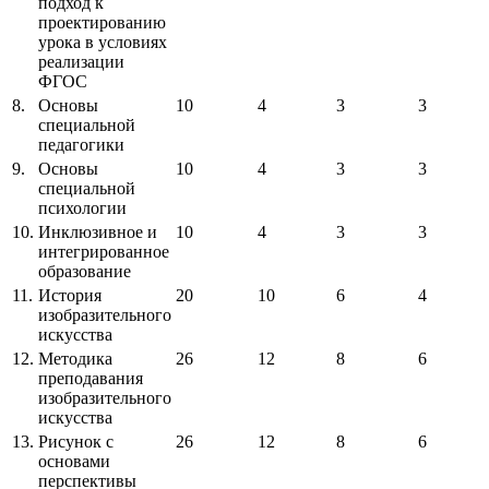
подход к
проектированию
урока в условиях
реализации
ФГОС
8.
Основы
10
4
3
3
специальной
педагогики
9.
Основы
10
4
3
3
специальной
психологии
10.
Инклюзивное и
10
4
3
3
интегрированное
образование
11.
История
20
10
6
4
изобразительного
искусства
12.
Методика
26
12
8
6
преподавания
изобразительного
искусства
13.
Рисунок с
26
12
8
6
основами
перспективы