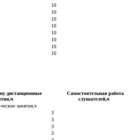
10
10
10
10
10
10
10
10
ану дистанционные
Самостоятельная работа
ятия,ч
слушателей,ч
ческие занятия,ч
3
3
3
3