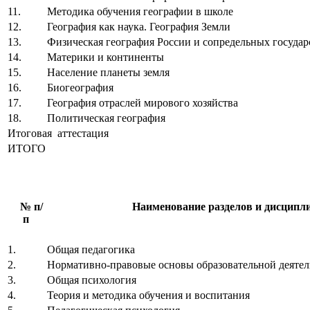
11.
Методика обучения географии в школе
12.
География как наука. География Земли
13.
Физическая география России и сопредельных государ
14.
Материки и континенты
15.
Население планеты земля
16.
Биогеография
17.
География отраслей мирового хозяйства
18.
Политическая география
Итоговая аттестация
ИТОГО
№ п/
Наименование разделов и дисципл
п
1.
Общая педагогика
2.
Нормативно-правовые основы образовательной деятел
3.
Общая психология
4.
Теория и методика обучения и воспитания