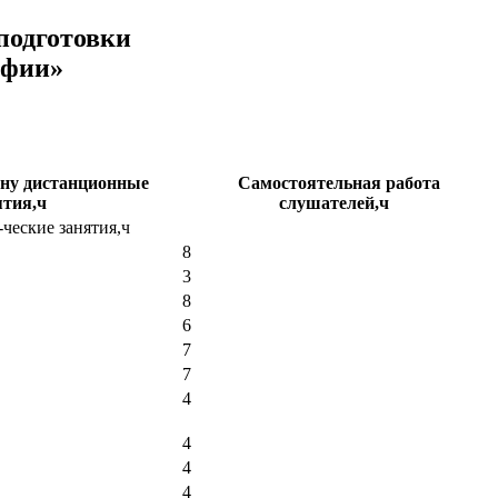
подготовки
афии»
ану дистанционные
Самостоятельная работа
ятия,ч
слушателей,ч
ческие занятия,ч
8
3
8
6
7
7
4
4
4
4