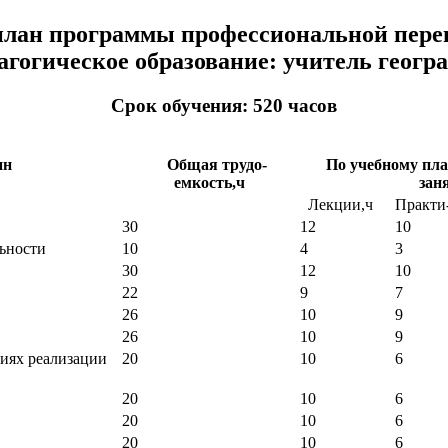
лан программы профессиональной пере
агогическое образование: учитель геогр
Срок обучения: 520 часов
ин
Общая трудо-
По учебному пл
емкость,ч
зан
Лекции,ч
Практи-
30
12
10
ьности
10
4
3
30
12
10
22
9
7
26
10
9
26
10
9
иях реализации
20
10
6
20
10
6
20
10
6
20
10
6