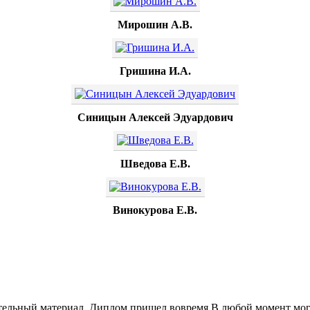
Мирошин А.В.
Гришина И.А.
Синицын Алексей Эдуардович
Шведова Е.В.
Винокурова Е.В.
тельный материал .Диплом пришел вовремя.В любой момент могл