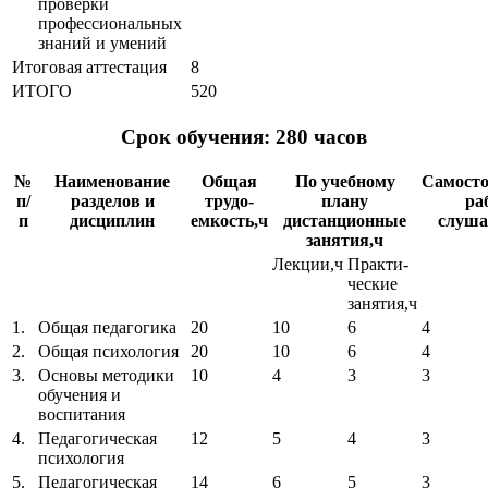
проверки
профессиональных
знаний и умений
Итоговая аттестация
8
ИТОГО
520
Срок обучения: 280 часов
№
Наименование
Общая
По учебному
Самосто
п/
разделов и
трудо-
плану
ра
п
дисциплин
емкость,ч
дистанционные
слуша
занятия,ч
Лекции,ч
Практи-
ческие
занятия,ч
1.
Общая педагогика
20
10
6
4
2.
Общая психология
20
10
6
4
3.
Основы методики
10
4
3
3
обучения и
воспитания
4.
Педагогическая
12
5
4
3
психология
5.
Педагогическая
14
6
5
3