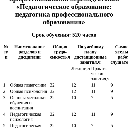
«Педагогическое образование:
педагогика профессионального
образования»
Срок обучения: 520 часов
№
Наименование
Общая
По учебному
Самос
п/
разделов и
трудо-
плану
ятель
п
дисциплин
емкость,ч
дистанционные
рабо
занятия,ч
слушате
Лекции,ч
Практи-
ческие
занятия,ч
1.
Общая педагогика
32
12
11
9
2.
Общая психология
32
12
11
9
3.
Основы методики
22
10
7
5
обучения и
воспитания
4.
Педагогическая
32
12
11
9
психология
5.
Педагогическая
22
10
7
5