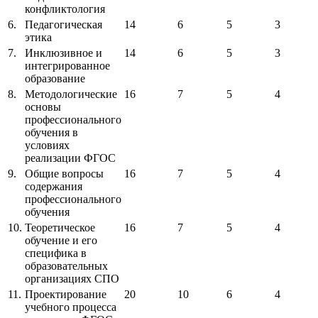
конфликтология
6.
Педагогическая
14
6
5
3
этика
7.
Инклюзивное и
14
6
5
3
интегрированное
образование
8.
Методологические
16
7
5
4
основы
профессионального
обучения в
условиях
реализации ФГОС
9.
Общие вопросы
16
7
5
4
содержания
профессионального
обучения
10.
Теоретическое
16
7
5
4
обучение и его
специфика в
образовательных
организациях СПО
11.
Проектирование
20
10
6
4
учебного процесса