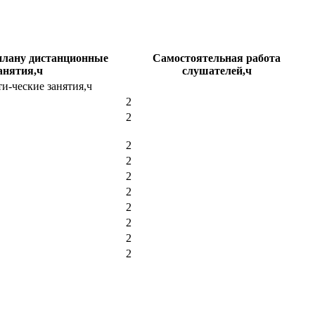
плану дистанционные
Самостоятельная работа
анятия,ч
слушателей,ч
и-ческие занятия,ч
2
2
2
2
2
2
2
2
2
2