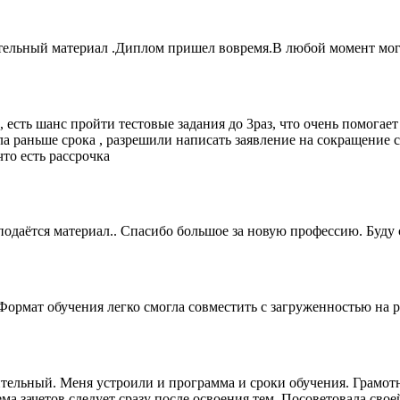
тельный материал .Диплом пришел вовремя.В любой момент могл
 есть шанс пройти тестовые задания до 3раз, что очень помогает
а раньше срока , разрешили написать заявление на сокращение 
что есть рассрочка
подаётся материал.. Спасибо большое за новую профессию. Буду
Формат обучения легко смогла совместить с загруженностью на 
тельный. Меня устроили и программа и сроки обучения. Грамот
 зачетов следует сразу после освоения тем. Посоветовала своей