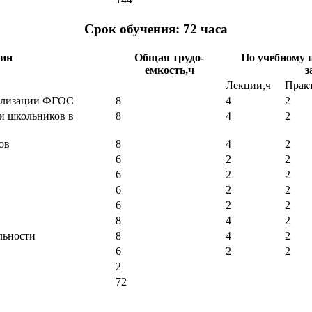
Срок обучения: 72 часа
лин
Общая трудо-
По учебному 
емкость,ч
з
Лекции,ч
Практ
еализации ФГОС
8
4
2
и школьников в
8
4
2
ов
8
4
2
6
2
2
6
2
2
6
2
2
6
2
2
8
4
2
льности
8
4
2
6
2
2
2
72