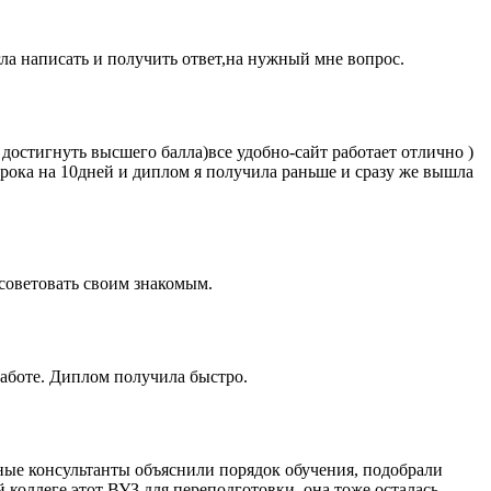
а написать и получить ответ,на нужный мне вопрос.
 достигнуть высшего балла)все удобно-сайт работает отлично )
срока на 10дней и диплом я получила раньше и сразу же вышла
 советовать своим знакомым.
работе. Диплом получила быстро.
ные консультанты объяснили порядок обучения, подобрали
 коллеге этот ВУЗ для переподготовки, она тоже осталась