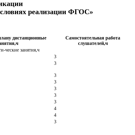
икации
 условиях реализации ФГОС»
плану дистанционные
Самостоятельная работа
анятия,ч
слушателей,ч
и-ческие занятия,ч
3
3
3
3
3
3
3
4
4
3