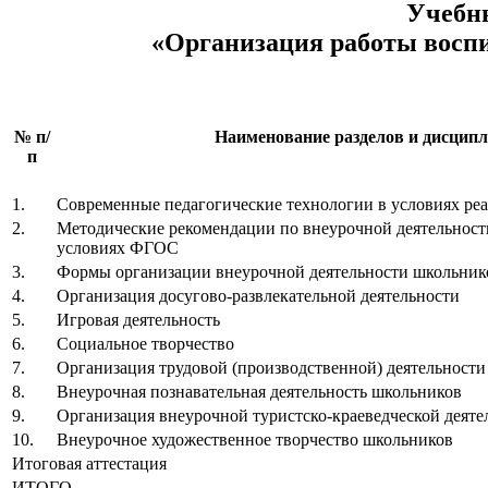
Учебн
«Организация работы воспи
№ п/
Наименование разделов и дисцип
п
1.
Современные педагогические технологии в условиях р
2.
Методические рекомендации по внеурочной деятельност
условиях ФГОС
3.
Формы организации внеурочной деятельности школьник
4.
Организация досугово-развлекательной деятельности
5.
Игровая деятельность
6.
Социальное творчество
7.
Организация трудовой (производственной) деятельности
8.
Внеурочная познавательная деятельность школьников
9.
Организация внеурочной туристско-краеведческой деяте
10.
Внеурочное художественное творчество школьников
Итоговая аттестация
ИТОГО