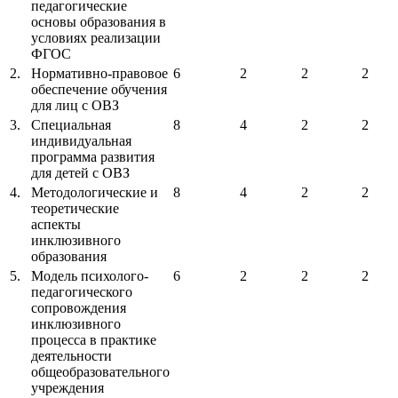
педагогические
основы образования в
условиях реализации
ФГОС
2.
Нормативно-правовое
6
2
2
2
обеспечение обучения
для лиц с ОВЗ
3.
Специальная
8
4
2
2
индивидуальная
программа развития
для детей с ОВЗ
4.
Методологические и
8
4
2
2
теоретические
аспекты
инклюзивного
образования
5.
Модель психолого-
6
2
2
2
педагогического
сопровождения
инклюзивного
процесса в практике
деятельности
общеобразовательного
учреждения