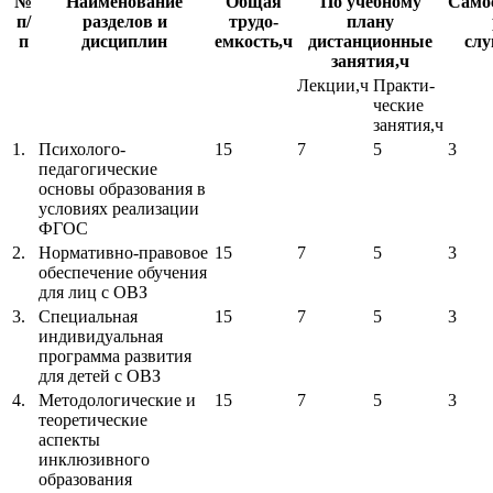
№
Наименование
Общая
По учебному
Само
п/
разделов и
трудо-
плану
п
дисциплин
емкость,ч
дистанционные
слу
занятия,ч
Лекции,ч
Практи-
ческие
занятия,ч
1.
Психолого-
15
7
5
3
педагогические
основы образования в
условиях реализации
ФГОС
2.
Нормативно-правовое
15
7
5
3
обеспечение обучения
для лиц с ОВЗ
3.
Специальная
15
7
5
3
индивидуальная
программа развития
для детей с ОВЗ
4.
Методологические и
15
7
5
3
теоретические
аспекты
инклюзивного
образования