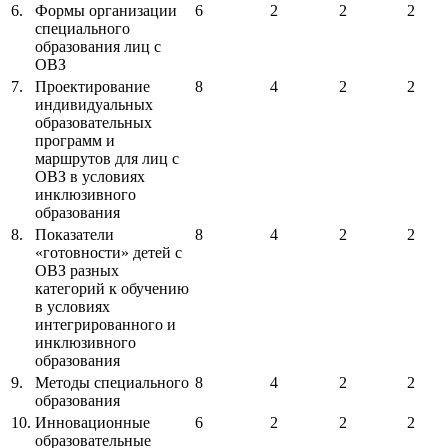
6.
Формы организации
6
2
2
2
специального
образования лиц с
ОВЗ
7.
Проектирование
8
4
2
2
индивидуальных
образовательных
программ и
маршрутов для лиц с
ОВЗ в условиях
инклюзивного
образования
8.
Показатели
8
4
2
2
«готовности» детей с
ОВЗ разных
категорий к обучению
в условиях
интегрированного и
инклюзивного
образования
9.
Методы специального
8
4
2
2
образования
10.
Инновационные
6
2
2
2
образовательные