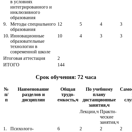
в условиях
интегрированного и
инклюзивного
образования
9.
Методы специального
12
5
4
3
образования
10.
Инновационные
10
4
3
3
образовательные
технологии в
современной школе
Итоговая аттестация
2
ИТОГО
144
Срок обучения: 72 часа
№
Наименование
Общая
По учебному
Само
п/
разделов и
трудо-
плану
п
дисциплин
емкость,ч
дистанционные
слу
занятия,ч
Лекции,ч
Практи-
ческие
занятия,ч
1.
Психолого-
6
2
2
2