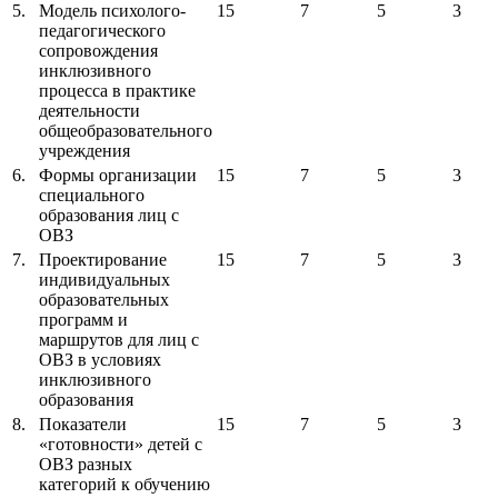
5.
Модель психолого-
15
7
5
3
педагогического
сопровождения
инклюзивного
процесса в практике
деятельности
общеобразовательного
учреждения
6.
Формы организации
15
7
5
3
специального
образования лиц с
ОВЗ
7.
Проектирование
15
7
5
3
индивидуальных
образовательных
программ и
маршрутов для лиц с
ОВЗ в условиях
инклюзивного
образования
8.
Показатели
15
7
5
3
«готовности» детей с
ОВЗ разных
категорий к обучению