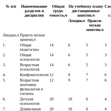
№ п/п
Наименование
Общая
По учебному плану
Сам
разделов и
трудо-
дистанционные
дисциплин
емкость,ч
занятия,ч
с
Лекции,ч
Практи-
ческие
занятия,ч
Лекции,ч
Практи-ческие
занятия,ч
1.
Общая
14
6
5
3
педагогика
2.
Общая
14
6
5
3
психология
3.
Возрастная
14
6
5
3
психология
4.
Конфликтология
12
9
7
6
5.
Возрастная
12
9
7
6
анатомия,
физиология и
гигиена
6.
Детская
20
10
6
4
психология
7.
Дошкольная
20
10
6
4