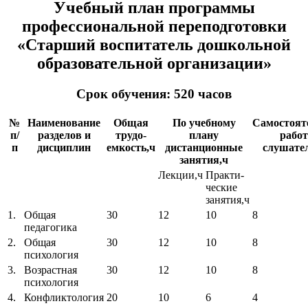
Учебный план программы
профессиональной переподготовки
«Старший воспитатель дошкольной
образовательной организации»
Срок обучения: 520 часов
№
Наименование
Общая
По учебному
Самостоят
п/
разделов и
трудо-
плану
работ
п
дисциплин
емкость,ч
дистанционные
слушател
занятия,ч
Лекции,ч
Практи-
ческие
занятия,ч
1.
Общая
30
12
10
8
педагогика
2.
Общая
30
12
10
8
психология
3.
Возрастная
30
12
10
8
психология
4.
Конфликтология
20
10
6
4