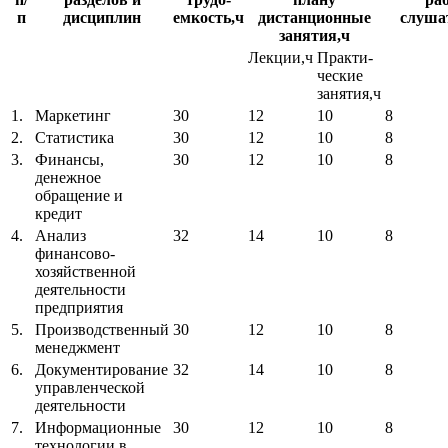
п
дисциплин
емкость,ч
дистанционные
слуша
занятия,ч
Лекции,ч
Практи-
ческие
занятия,ч
1.
Маркетинг
30
12
10
8
2.
Статистика
30
12
10
8
3.
Финансы,
30
12
10
8
денежное
обращение и
кредит
4.
Анализ
32
14
10
8
финансово-
хозяйственной
деятельности
предприятия
5.
Производственный
30
12
10
8
менеджмент
6.
Документирование
32
14
10
8
управленческой
деятельности
7.
Информационные
30
12
10
8
технологии в