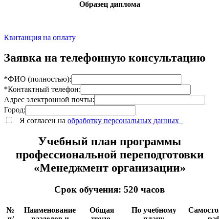
Образец диплома
Квитанция на оплату
Заявка на телефонную консультацию
*ФИО (полностью):
*Контактный телефон:
Адрес электронной почты:
Город:
Я согласен на
обработку персональных данных
Учебный план программы
профессиональной переподготовки
«Менеджмент организации»
Срок обучения: 520 часов
№
Наименование
Общая
По учебному
Самосто
п/
разделов и
трудо-
плану
ра