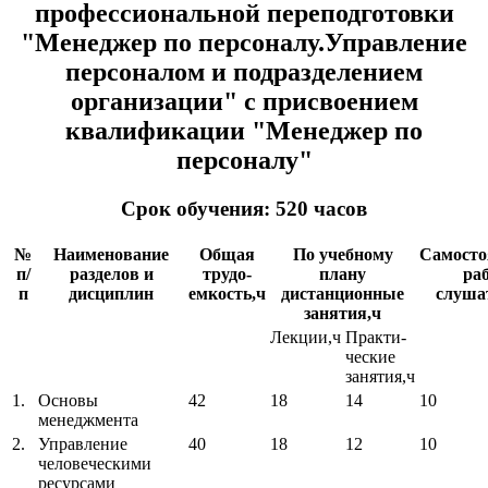
профессиональной переподготовки
"Менеджер по персоналу.Управление
персоналом и подразделением
организации" с присвоением
квалификации "Менеджер по
персоналу"
Срок обучения: 520 часов
№
Наименование
Общая
По учебному
Самосто
п/
разделов и
трудо-
плану
ра
п
дисциплин
емкость,ч
дистанционные
слуша
занятия,ч
Лекции,ч
Практи-
ческие
занятия,ч
1.
Основы
42
18
14
10
менеджмента
2.
Управление
40
18
12
10
человеческими
ресурсами