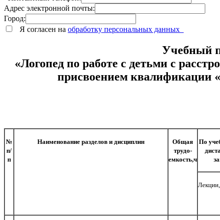
Адрес электронной почты:
Город:
Я согласен на
обработку персональных данных
Учебный п
«Логопед по работе с детьми с расст
присвоением квалификации «П
№
Наименование разделов и дисциплин
Общая
По уче
п/
трудо-
дист
п
емкость,ч
за
Лекции