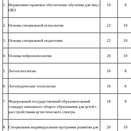
1.
Нормативно-правовое обеспечение обучения для лиц с
16
8
ОВЗ
2.
Основы специальной психологии
22
10
3.
Основы специальной педагогики
22
10
4.
Основы нейропсихологии
20
10
5.
Логопсихология
16
8
6.
Логопедические технологии
16
8
7.
Федеральный государственный образовательный
18
8
стандарт начального общего образования для детей с
расстройствами аутистического спектра
8.
Специальная индивидуальная программа развития для
20
10