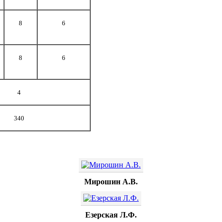
8
6
8
6
4
340
Мирошин А.В.
Езерская Л.Ф.