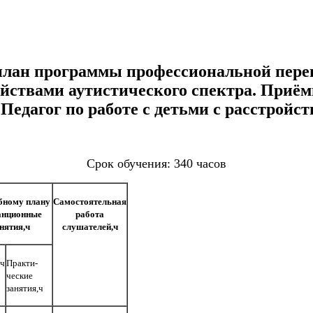
лан программы профессиональной пере
ройствами аутистического спектра. Приё
едагог по работе с детьми с расстройст
Срок обучения: 340 часов
бному плану
Самостоятельная
анционные
работа
нятия,ч
слушателей,ч
,ч
Практи-
ческие
занятия,ч