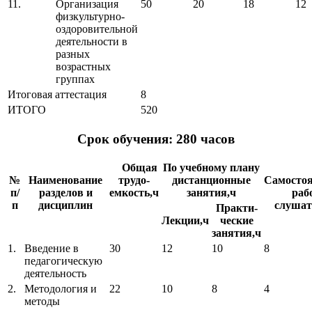
11.
Организация
50
20
18
12
физкультурно-
оздоровительной
деятельности в
разных
возрастных
группах
Итоговая аттестация
8
ИТОГО
520
Срок обучения: 280 часов
Общая
По учебному плану
№
Наименование
трудо-
дистанционные
Самостоя
п/
разделов и
емкость,ч
занятия,ч
раб
п
дисциплин
слушат
Практи-
Лекции,ч
ческие
занятия,ч
1.
Введение в
30
12
10
8
педагогическую
деятельность
2.
Методология и
22
10
8
4
методы