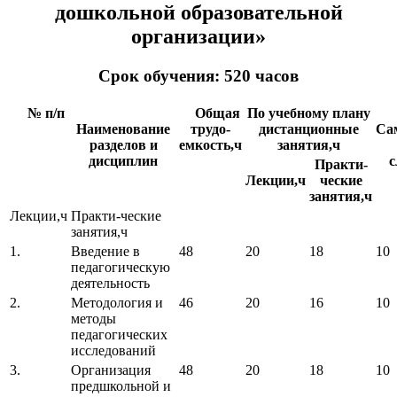
дошкольной образовательной
организации»
Срок обучения: 520 часов
№ п/п
Общая
По учебному плану
Наименование
трудо-
дистанционные
Са
разделов и
емкость,ч
занятия,ч
дисциплин
с
Практи-
Лекции,ч
ческие
занятия,ч
Лекции,ч
Практи-ческие
занятия,ч
1.
Введение в
48
20
18
10
педагогическую
деятельность
2.
Методология и
46
20
16
10
методы
педагогических
исследований
3.
Организация
48
20
18
10
предшкольной и