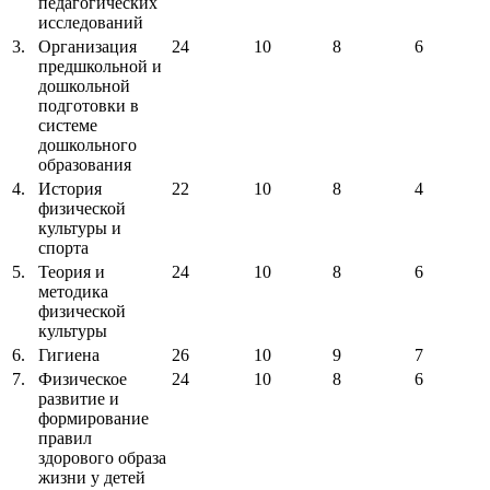
педагогических
исследований
3.
Организация
24
10
8
6
предшкольной и
дошкольной
подготовки в
системе
дошкольного
образования
4.
История
22
10
8
4
физической
культуры и
спорта
5.
Теория и
24
10
8
6
методика
физической
культуры
6.
Гигиена
26
10
9
7
7.
Физическое
24
10
8
6
развитие и
формирование
правил
здорового образа
жизни у детей