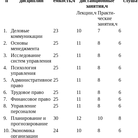
п
дисциплин
емкость,ч
дистанционные
слуша
занятия,ч
Лекции,ч
Практи-
ческие
занятия,ч
1.
Деловые
23
10
7
6
коммуникации
2.
Основы
25
11
8
6
менеджмента
3.
Исследование
25
11
8
6
систем управления
4.
Психология
25
11
8
6
управления
5.
Административное
25
11
8
6
право
6.
Трудовое право
25
11
8
6
7.
Финансовое право
25
11
8
6
8.
Управление
25
11
8
6
персоналом
9.
Планирование и
30
12
10
8
прогнозирование
10.
Экономика
24
10
8
6
организации