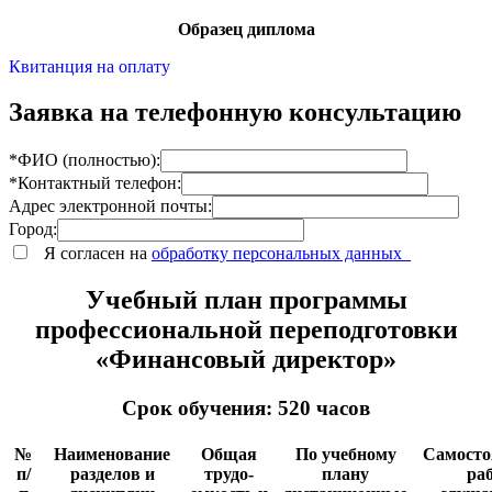
Образец диплома
Квитанция на оплату
Заявка на телефонную консультацию
*ФИО (полностью):
*Контактный телефон:
Адрес электронной почты:
Город:
Я согласен на
обработку персональных данных
Учебный план программы
профессиональной переподготовки
«Финансовый директор»
Срок обучения: 520 часов
№
Наименование
Общая
По учебному
Самосто
п/
разделов и
трудо-
плану
ра