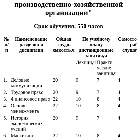
производственно-хозяйственной
организации"
Срок обучения: 550 часов
№
Наименование
Общая
По учебному
Самосто
п/
разделов и
трудо-
плану
ра
п
дисциплин
емкость,ч
дистанционные
слуша
занятия,ч
Лекции,ч
Практи-
ческие
занятия,ч
1.
Деловые
20
9
7
4
коммуникации
2.
Трудовое право
20
9
7
4
3.
Финансовое право
22
10
8
4
4.
Основы
22
10
8
4
менеджмента
5.
История
20
9
7
4
экономических
учений
6.
Маркетинг
22
10
8
4