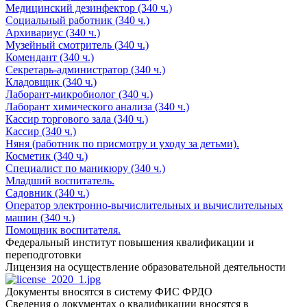
Медицинский дезинфектор (340 ч.)
Социальный работник (340 ч.)
Архивариус (340 ч.)
Музейный смотритель (340 ч.)
Комендант (340 ч.)
Секретарь-администратор (340 ч.)
Кладовщик (340 ч.)
Лаборант-микробиолог (340 ч.)
Лаборант химического анализа (340 ч.)
Кассир торгового зала (340 ч.)
Кассир (340 ч.)
Няня (работник по присмотру и уходу за детьми).
Косметик (340 ч.)
Специалист по маникюру (340 ч.)
Младший воспитатель.
Садовник (340 ч.)
Оператор электронно-вычислительных и вычислительных
машин (340 ч.)
Помощник воспитателя.
Федеральный институт повышения квалификации и
переподготовки
Лицензия на осуществление образовательной деятельности
Документы вносятся в систему ФИС ФРДО
Сведения о документах о квалификации вносятся в