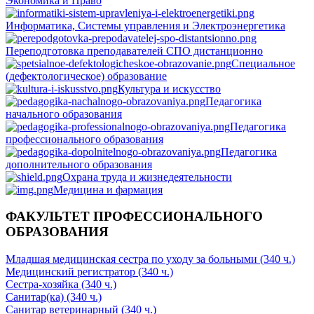
Экономика и Право
Информатика, Системы управления и Электроэнергетика
Переподготовка преподавателей СПО дистанционно
Специальное
(дефектологическое) образование
Культура и искусство
Педагогика
начального образования
Педагогика
профессионального образования
Педагогика
дополнительного образования
Охрана труда и жизнедеятельности
Медицина и фармация
ФАКУЛЬТЕТ ПРОФЕССИОНАЛЬНОГО
ОБРАЗОВАНИЯ
Младшая медицинская сестра по уходу за больными (340 ч.)
Медицинский регистратор (340 ч.)
Сестра-хозяйка (340 ч.)
Санитар(ка) (340 ч.)
Санитар ветеринарный (340 ч.)